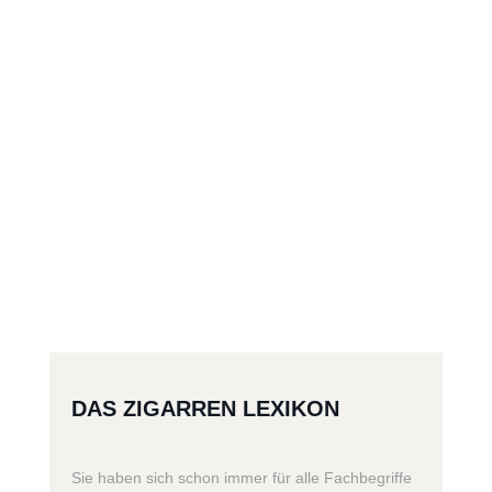
Herzlich willkommen auf unserer neuen Seite.
Schauen Sie sich um, erfahren Sie mehr über uns
oder reservieren Sie sich einen Termin im
Zigarrenreich Berlin. Die besten Zigarren Berlins
erhalten Sie nur im Zigarrenreich,
DAS ZIGARREN LEXIKON
Sie haben sich schon immer für alle Fachbegriffe